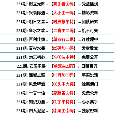
221期:
树立光辉→【
高手看⑦码
】←受益匪浅
221期:
兴衰际遇→【
大小主㈠码
】←精彩资料
221期:
明日之星→【
时辰报平特
】←团队研究
221期:
鱼水之欢→【
二肖主二码
】←机不可失
221期:
百利佳绩→【
单双各二尾
】←连续爆中
221期:
青衫水墨→【
㈡码加㈠码
】←发家致富
221期:
勿忘初心→【
准①波中特
】←免费公开
221期:
安居乐俗→【
单双主2.码
】←日赚百万
221期:
连城之璧→【
㈠肖防㈢码
】←事实说话
221期:
风云啤酒→【
①头中大奖
】←独霸澳门
221期:
一言一语→【
家野各②肖
】←免费公开
221期:
知识力量→【
⑵字平特肖
】←心水高手
221期:
四九泥泥→【
②尾主②码
】←独家密料