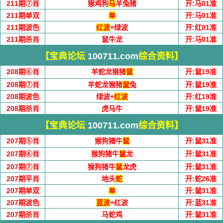
211
期⑦肖
猴鸡狗
马
羊兔猪
开:
马01准
211
期单双
单
开:
马01准
211
期波色
红波
+绿波
开:
红01准
211
期杀肖
鼠牛龙
开:
马01准
【宝典论坛
100711.com
综合资料】
208
期⑥肖
羊蛇龙猴猪
鼠
开:
鼠19准
208
期⑦肖
羊蛇龙猴猪
鼠
兔
开:
鼠19准
208
期波色
绿波+
红波
开:
红19准
208
期杀肖
虎马牛
开:
鼠19准
【宝典论坛
100711.com
综合资料】
207
期⑤肖
猴狗猪牛
鼠
开:
鼠31准
207
期⑥肖
猴狗猪牛
鼠
龙
开:
鼠31准
207
期⑦肖
猴狗猪牛
鼠
龙虎
开:
鼠31准
207
期平肖
地头
蛇
开:
蛇26准
207
期单双
单
开:
鼠31准
207
期波色
蓝波
+红波
开:
蓝31准
207
期杀肖
马蛇鸡
开:
鼠31准