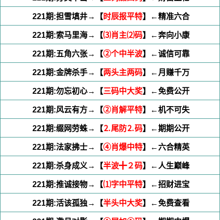
221期:担雪填井→【
时辰报平特
】←精准六合
221期:索马里海→【
⑶肖主⑵码
】←奔向小康
221期:五角六张→【
②个中半波
】←诚信可靠
221期:金牌杀手→【
两头主两码
】←月赚千万
221期:勿忘初心→【
三码中大奖
】←免费公开
221期:风云有方→【
②肖解平特
】←机不可失
221期:缀网劳蛛→【
⒉尾防⒉码
】←期期公开
221期:法家拂士→【
④肖爆中特
】←六合精英
221期:杀身成义→【
半波╋２码
】←人生巅峰
221期:推诚接物→【
⑴字中平特
】←招财进宝
221期:活该孤独→【
半头中大奖
】←免费查看