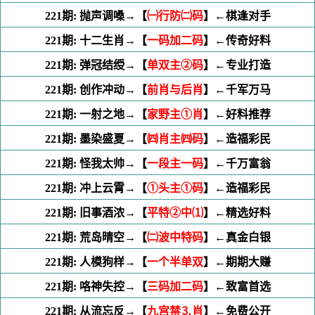
221期:
抛声调嗓→【
㈠行防㈡码
】←棋逢对手
221期:
十二生肖→【
一码加二码
】←传奇好料
221期:
弹冠结绶→【
单双主②码
】←专业打造
221期:
创作冲动→【
前肖与后肖
】←千军万马
221期:
一射之地→【
家野主①肖
】←好料推荐
221期:
墨染盛夏→【
㈣肖主㈣码
】←造福彩民
221期:
怪我太帅→【
一段主一码
】←千万富翁
221期:
冲上云霄→【
①头主①码
】←造福彩民
221期:
旧事酒浓→【
平特②中⑴
】←精选好料
221期:
荒岛晴空→【
㈡波中特码
】←真金白银
221期:
人模狗样→【
一个半单双
】←期期大赚
221期:
咯神失控→【
三码加二码
】←致富首选
221期:
从流忘反→【
九宫禁⒊肖
】←免费公开