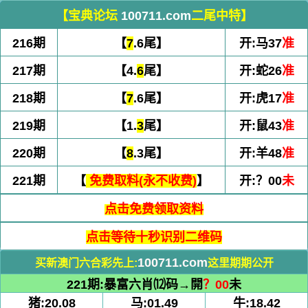
【宝典论坛
100711.com
二尾中特】
216期
【
7
.6尾】
开:马37
准
217期
【4.
6
尾】
开:蛇26
准
218期
【
7
.6尾】
开:虎17
准
219期
【1.
3
尾】
开:鼠43
准
220期
【
8
.3尾】
开:羊48
准
221期
【
免费取料(永不收费)
】
开:？00
未
点击免费领取资料
点击等待十秒识别二维码
100711.com
买新澳门六合彩先上:
这里期期公开
221期:暴富六肖⑿码→開
？00
未
猪:20.08
马:01.49
牛:18.42