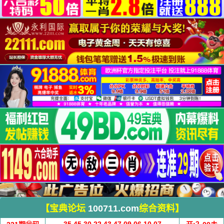
【宝典论坛
100711.com
综合资料】
35.45.30.22.43.47.09.06.10.07