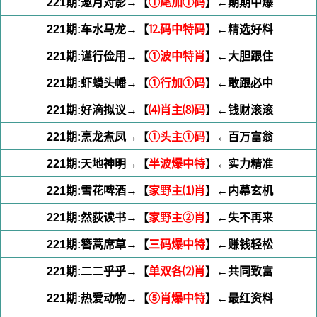
221期:邀月对影→【
①尾加①码
】←期期中爆
221期:车水马龙→【
⒓码中特码
】←精选好料
221期:谨行俭用→【
①波中特肖
】←大胆跟住
221期:虾蟆头幡→【
①行加①码
】←敢跟必中
221期:好滴拟议→【
⑷肖主⑻码
】←钱财滚滚
221期:烹龙煮凤→【
①头主①码
】←百万富翁
221期:天地神明→【
半波爆中特
】←实力精准
221期:雪花啤酒→【
家野主⑴肖
】←内幕玄机
221期:然荻读书→【
家野主②肖
】←失不再来
221期:簪蒿席草→【
三码爆中特
】←赚钱轻松
221期:二二乎乎→【
单双各⑵肖
】←共同致富
221期:热爱动物→【
⑤肖爆中特
】←最红资料