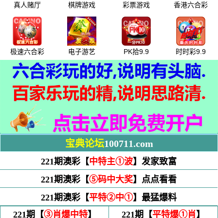
真人赌厅
棋牌游戏
彩票游戏
香港六合彩
极速六合彩
电子游艺
PK拾9.9
时时彩9.9
宝典
论坛
100711.com
221期澳彩【
中特主①波
】发家致富
221期澳彩【
⑤码中大奖
】点点看看
221期澳彩【
平特②中①
】最猛爆料
221期【
③肖爆中特
】
221期【
平特爆①肖
】