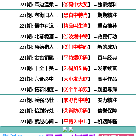
221期:
耳边温柔→【
③码中大奖
】←独家爆料
221期:
老街旧人→【
黑白中特肖
】←期期精准
221期:
悟中有道→【
精品⑷生肖
】←重点推荐
221期:
北巷栀酒→【
①波爆中特
】←救民行动
221期:
原始猎人→【
⑵门中特码
】←新的成功
221期:
金色钥匙→【
平特爆①码
】←百年经典
221期:
十全十美→【
⒉码加⒌码
】←发家致富
221期:
六合必中→【
大小发大财
】←高手作品
221期:
拓新制度→【
⑵个半单双
】←别墅靠海
221期:
兵强马壮→【
家野肖中特
】←实力精准
221期:
恰到好处→【
②肖防④码
】←信誉保障
221期:
萦绕心间→【
平特⒉中⒈
】←机遇降临