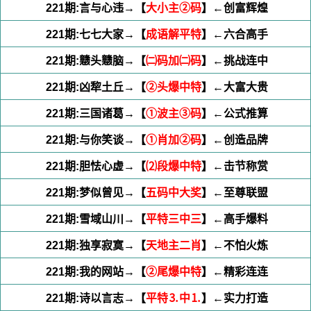
221期:言与心违→【
大小主②码
】←创富辉煌
221期:七七大家→【
成语解平特
】←六合高手
221期:戆头戆脑→【
㈡码加㈡码
】←挑战连中
221期:凶犂土丘→【
②头爆中特
】←大富大贵
221期:三国诸葛→【
①波主③码
】←公式推算
221期:与你笑谈→【
①肖加②码
】←创造品牌
221期:胆怯心虚→【
⑵段爆中特
】←击节称赏
221期:梦似曾见→【
五码中大奖
】←至尊联盟
221期:雪域山川→【
平特三中三
】←高手爆料
221期:独享寂寞→【
天地主二肖
】←不怕火炼
221期:我的网站→【
②尾爆中特
】←精彩连连
221期:诗以言志→【
平特⒊中⒈
】←实力打造