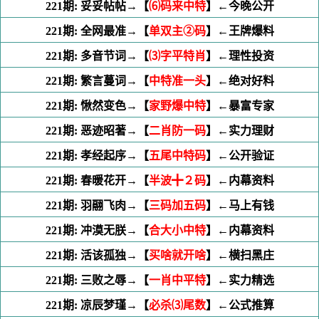
221期:
妥妥帖帖→【
⑹码来中特
】←今晚公开
221期:
全网最准→【
单双主②码
】←王牌爆料
221期:
多音节词→【
⑶字平特肖
】←理性投资
221期:
繁言蔓词→【
中特准一头
】←绝对好料
221期:
愀然变色→【
家野爆中特
】←暴富专家
221期:
恶迹昭著→【
二肖防一码
】←实力理财
221期:
孝经起序→【
五尾中特码
】←公开验证
221期:
春暖花开→【
半波╋２码
】←内幕资料
221期:
羽翮飞肉→【
三码加五码
】←马上有钱
221期:
冲漠无朕→【
合大小中特
】←内幕资料
221期:
活该孤独→【
买啥就开啥
】←横扫黑庄
221期:
三败之辱→【
一肖中平特
】←实力精选
221期:
凉辰梦瑾→【
必杀⑶尾数
】←公式推算