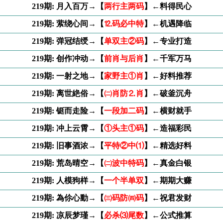
219期:
月入百万→【
两行主两码
】←料得民心
219期:
萦绕心间→【
⒓码必中特
】←机遇降临
219期:
弹冠结绶→【
单双主②码
】←专业打造
219期:
创作冲动→【
前肖与后肖
】←千军万马
219期:
一射之地→【
家野主①肖
】←好料推荐
219期:
离世絶俗→【
㈡肖防⒉肖
】←破釜沉舟
219期:
铤而走险→【
一段加二码
】←横财就手
219期:
冲上云霄→【
①头主①码
】←造福彩民
219期:
旧事酒浓→【
平特②中⑴
】←精选好料
219期:
荒岛晴空→【
㈡波中特码
】←真金白银
219期:
人模狗样→【
一个半单双
】←期期大赚
219期:
為伱心動→【
㈢码防㈣码
】←祝君发财
219期:
凉辰梦瑾→【
必杀⑶尾数
】←公式推算