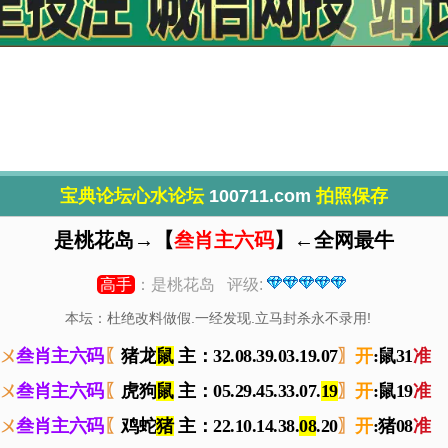
宝典论坛心水论坛
100711.com
拍照保存
是桃花岛→【
叁肖主六码
】←全网最牛
高手
：是桃花岛 评级:
本坛：杜绝改料做假.一经发现.立马封杀永不录用!
ㄨ
叁肖主六码
〖
猪龙
鼠
主：32.08.39.03.19.07
〗
开
:鼠31
准
ㄨ
叁肖主六码
〖
虎狗
鼠
主：05.29.45.33.07.
19
〗
开
:鼠19
准
ㄨ
叁肖主六码
〖
鸡蛇
猪
主：22.10.14.38.
08
.20
〗
开
:猪08
准