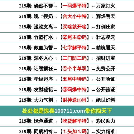
219期:
确然不群→【
一码爆平特
】←万家灯火
219期:
晚上摸奶→【
合大小中特
】←辉煌明天
219期:
漫漶支离→【
买啥就开啥
】←打倒庄家
219期:
竹篮打水→【
②尾主②码
】←壮志凌云
219期:
歃血为誓→【
七字解平特
】←精魄通天
219期:
深冬入心→【
二门防二码
】←招财进宝
219期:
诎缨插衽→【
①个半单双
】←免费公开
219期:
孝经起序→【
五尾中特码
】←公开验证
219期:
发财秘籍→【
③码爆中特
】←公开验证
219期:
大力气剂→【
财神送㈤肖
】←绝世好料
处处都是惊喜
100711.com
带你闯天下
219期:
绿色通道→【
吃货解平特
】←彩民助力
219期:
同病相怜→【
⒈头加⒈码
】←实力精准