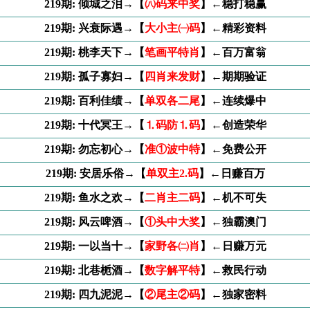
219期:
倾城之泪→【
㈧码来中奖
】←稳打稳赢
219期:
兴衰际遇→【
大小主㈠码
】←精彩资料
219期:
桃李天下→【
笔画平特肖
】←百万富翁
219期:
孤子寡妇→【
四肖来发财
】←期期验证
219期:
百利佳绩→【
单双各二尾
】←连续爆中
219期:
十代冥王→【
⒈码防⒈码
】←创造荣华
219期:
勿忘初心→【
准①波中特
】←免费公开
219期:
安居乐俗→【
单双主2.码
】←日赚百万
219期:
鱼水之欢→【
二肖主二码
】←机不可失
219期:
风云啤酒→【
①头中大奖
】←独霸澳门
219期:
一以当十→【
家野各㈡肖
】←日赚万元
219期:
北巷栀酒→【
数字解平特
】←救民行动
219期:
四九泥泥→【
②尾主②码
】←独家密料