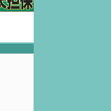
Android版