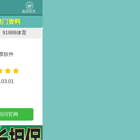
返回首页
澳门资料
91888体育
票软件
03.01
永利国际AP
授权：免费软
大小：10.49
访问官网
来源：永利国
环境：Androi
已向本站