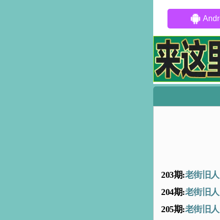
访问官网
And
203期:
老街旧人
204期:
老街旧人
205期:
老街旧人