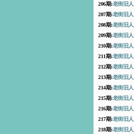
206期:
老街旧人
207期:
老街旧人
208期:
老街旧人
209期:
老街旧人
210期:
老街旧人
211期:
老街旧人
212期:
老街旧人
213期:
老街旧人
214期:
老街旧人
215期:
老街旧人
216期:
老街旧人
217期:
老街旧人
218期:
老街旧人