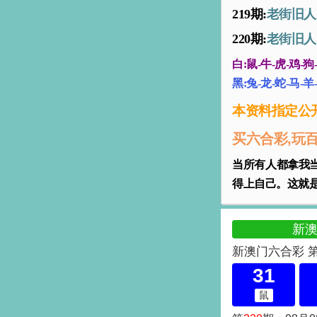
219期:
老街旧人
220期:
老街旧人
白:鼠-牛-虎-鸡-狗
黑:兔-龙-蛇-马-羊
本资料指定公
买六合彩,玩
当所有人都拿我
得上自己。这就