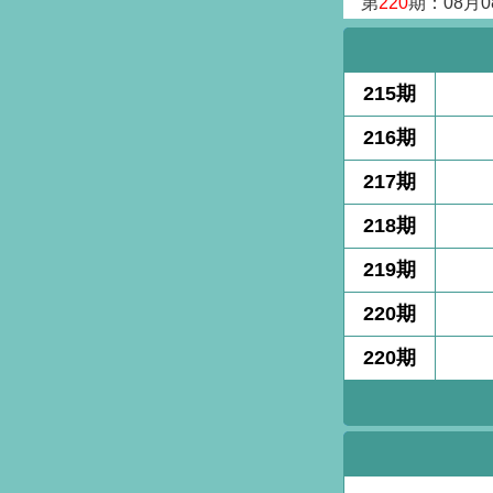
215期
216期
217期
218期
219期
220期
220期