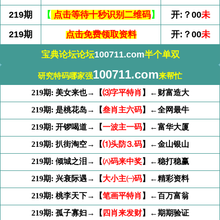
219期
【
点击等待十秒识别二维码
】
开:？00
未
219期
点击免费领取资料
开:？00
未
宝典论坛论坛
100711.com
半个单双
100711.com
研究特码哪家强
来帮忙
219期:
美女来也→【
⑶字平特肖
】←财富造大
219期:
是桃花岛→【
叁肖主六码
】←全网最牛
219期:
开锣喝道→【
一波主一码
】←富华大厦
219期:
扒街淘空→【
⑴头防⒊码
】←金山银山
219期:
倾城之泪→【
㈧码来中奖
】←稳打稳赢
219期:
兴衰际遇→【
大小主㈠码
】←精彩资料
219期:
桃李天下→【
笔画平特肖
】←百万富翁
219期:
孤子寡妇→【
四肖来发财
】←期期验证