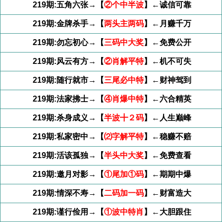
219期:五角六张→【
②个中半波
】←诚信可靠
219期:金牌杀手→【
两头主两码
】←月赚千万
219期:勿忘初心→【
三码中大奖
】←免费公开
219期:风云有方→【
②肖解平特
】←机不可失
219期:随行就市→【
三尾必中特
】←财神驾到
219期:法家拂士→【
④肖爆中特
】←六合精英
219期:杀身成义→【
半波╋２码
】←人生巅峰
219期:私家密中→【
⑵字解平特
】←稳赚不赔
219期:活该孤独→【
半头中大奖
】←免费查看
219期:邀月对影→【
①尾加①码
】←期期中爆
219期:情深不寿→【
二码加一码
】←财富造大
219期:谨行俭用→【
①波中特肖
】←大胆跟住